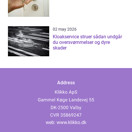
02 may 2026
Kloakservice struer sådan undgår
du oversvømmelser og dyre
skader
Address
web:
www.klikko.dk