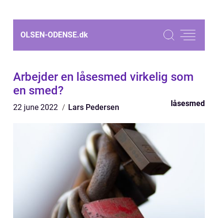
OLSEN-ODENSE.
dk
Arbejder en låsesmed virkelig som
en smed?
låsesmed
22 june 2022
Lars Pedersen