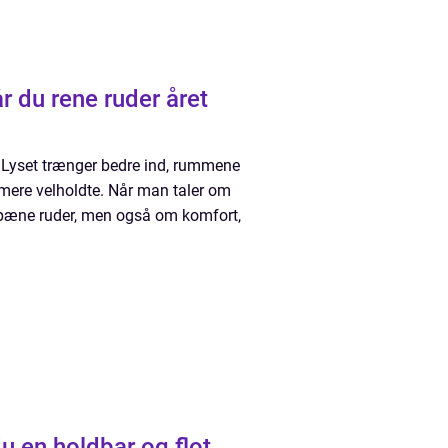
. Lyset trænger bedre ind, rummene
 mere velholdte. Når man taler om
 pæne ruder, men også om komfort,
u en holdbar og flot