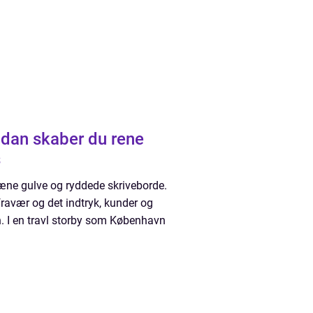
dan skaber du rene
s
æne gulve og ryddede skriveborde.
fravær og det indtryk, kunder og
n. I en travl storby som København