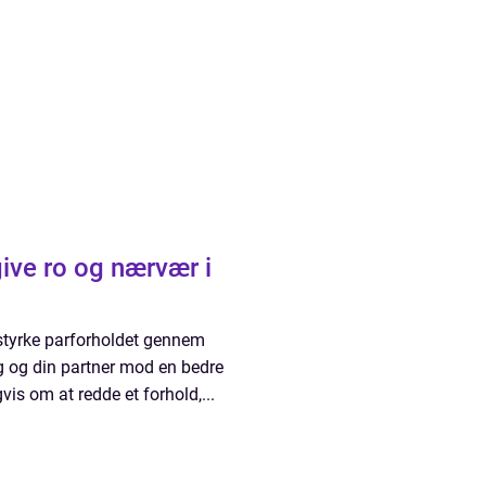
give ro og nærvær i
t styrke parforholdet gennem
ig og din partner mod en bedre
is om at redde et forhold,...