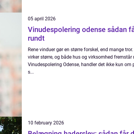
05 april 2026
Vinudespolering odense sådan får du rene ruder året
rundt
Rene vinduer gør en større forskel, end mange tror
virker større, og både hus og virksomhed fremstår
Vinudespolering Odense, handler det ikke kun om
s...
10 february 2026
Belægning haderslev: sådan får d