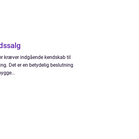
edssalg
r kræver indgående kendskab til
ng. Det er en betydelig beslutning
hygge...