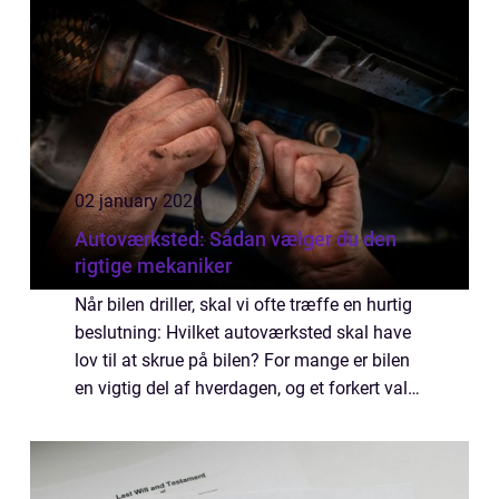
udførels...
02 january 2026
Autoværksted: Sådan vælger du den
rigtige mekaniker
Når bilen driller, skal vi ofte træffe en hurtig
beslutning: Hvilket autoværksted skal have
lov til at skrue på bilen? For mange er bilen
en vigtig del af hverdagen, og et forkert valg
kan ende med både ekstra regninger,...