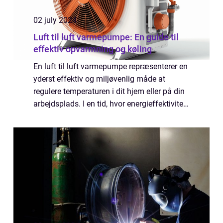
02 july 2024
Luft til luft varmepumpe: En guide til
effektiv opvarmning og køling
En luft til luft varmepumpe repræsenterer en
yderst effektiv og miljøvenlig måde at
regulere temperaturen i dit hjem eller på din
arbejdsplads. I en tid, hvor energieffektivitet
og bæredygtighed er i højsædet, er
interessen for disse enheder steget m...