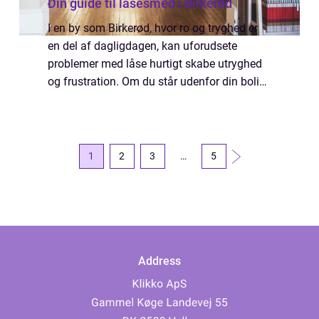
Din guide til låsesmed i Birkerød
I en by som Birkerød, hvor ro og tryghed er
en del af dagligdagen, kan uforudsete
problemer med låse hurtigt skabe utryghed
og frustration. Om du står udenfor din bolig
med en knækket nøgle, ønsker at opgradere
sikkerheden i dit hjem, eller simpelthe...
1
2
3
…
5
Address