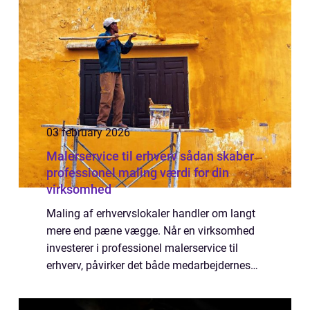
03 february 2026
Malerservice til erhverv sådan skaber
professionel maling værdi for din
virksomhed
Maling af erhvervslokaler handler om langt
mere end pæne vægge. Når en virksomhed
investerer i professionel malerservice til
erhverv, påvirker det både medarbejdernes
trivsel, kundernes oplevelse og
virksomhedens brand. Farver, materialer og