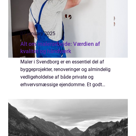
07 january 2025
Alt om malerarbejde: Værdien af
kvalitet og håndværk
Maler i Svendborg er en essentiel del af
byggeprojekter, renoveringer og almindelig
vedligeholdelse af både private og
erhvervsmæssige ejendomme. Et godt
udført malerarbejde kan ikke kun forbedre
æstetikken i et rum, men ogs&...