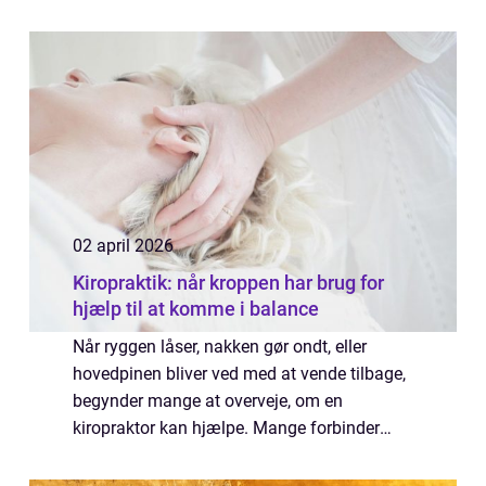
vælger mange at få hjælp fra et
professionelt flyttefirma i Viborg, der kan
tage...
02 april 2026
Kiropraktik: når kroppen har brug for
hjælp til at komme i balance
Når ryggen låser, nakken gør ondt, eller
hovedpinen bliver ved med at vende tilbage,
begynder mange at overveje, om en
kiropraktor kan hjælpe. Mange forbinder
kiropraktik med et hurtigt knæk i ryggen,
men behandlingsfor...