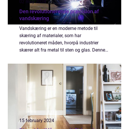
02 may 2024
Den revolutionerende præcision af
vandskæring
Vandskæring er en moderne metode til
skæring af materialer, som har
revolutioneret måden, hvorpå industrier
skærer alt fra metal til sten og glas. Denne
teknologi gør brug af en vandstråle med
ekstremt højt tryk, som kan indeholde et
slibemiddel for ...
15 february 2024