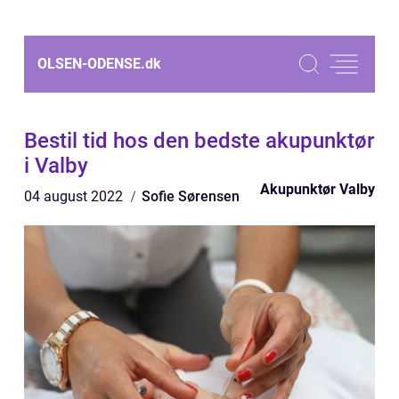
OLSEN-ODENSE.
dk
Bestil tid hos den bedste akupunktør
i Valby
Akupunktør Valby
04 august 2022
Sofie Sørensen