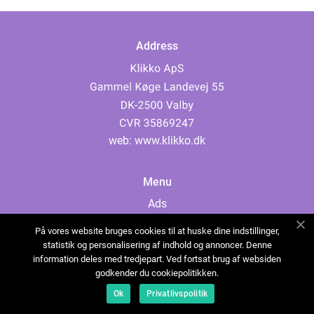
Address
web:
www.klikko.dk
Menu
Ads
About Us
På vores website bruges cookies til at huske dine indstillinger,
Cookies
statistik og personalisering af indhold og annoncer. Denne
information deles med tredjepart. Ved fortsat brug af websiden
Contact
godkender du cookiepolitikken.
Sitemap
Ok
Privatlivspolitik