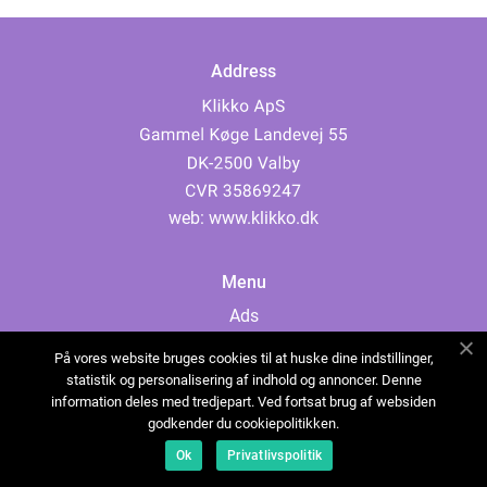
Address
web:
www.klikko.dk
Menu
Ads
About Us
På vores website bruges cookies til at huske dine indstillinger,
Cookies
statistik og personalisering af indhold og annoncer. Denne
information deles med tredjepart. Ved fortsat brug af websiden
Contact
godkender du cookiepolitikken.
Sitemap
Ok
Privatlivspolitik