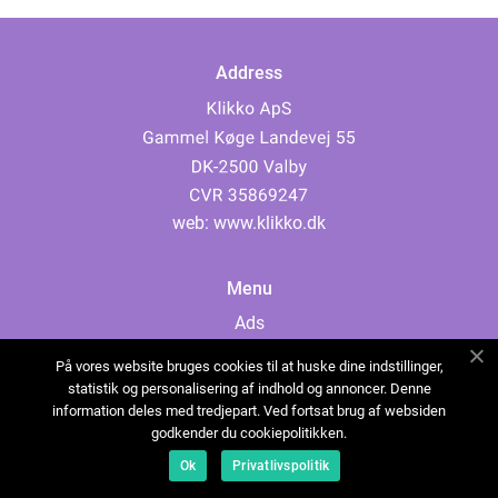
Address
web:
www.klikko.dk
Menu
Ads
About Us
På vores website bruges cookies til at huske dine indstillinger,
Cookies
statistik og personalisering af indhold og annoncer. Denne
information deles med tredjepart. Ved fortsat brug af websiden
Contact
godkender du cookiepolitikken.
Sitemap
Ok
Privatlivspolitik