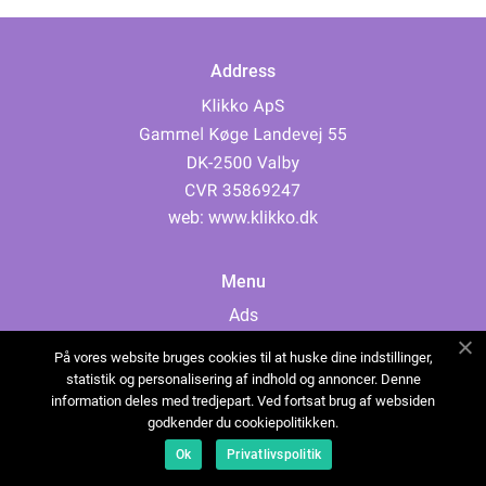
Address
web:
www.klikko.dk
Menu
Ads
About Us
På vores website bruges cookies til at huske dine indstillinger,
Cookies
statistik og personalisering af indhold og annoncer. Denne
information deles med tredjepart. Ved fortsat brug af websiden
Contact
godkender du cookiepolitikken.
Sitemap
Ok
Privatlivspolitik