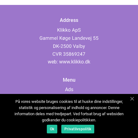
Address
web:
www.klikko.dk
Menu
Ads
About Us
På vores website bruges cookies til at huske dine indstillinger,
Cookies
statistik og personalisering af indhold og annoncer. Denne
information deles med tredjepart. Ved fortsat brug af websiden
Contact
godkender du cookiepolitikken.
Sitemap
Ok
Privatlivspolitik