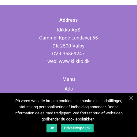
Address
web:
www.klikko.dk
Menu
Ads
About Us
På vores website bruges cookies til at huske dine indstillinger,
Cookies
statistik og personalisering af indhold og annoncer. Denne
information deles med tredjepart. Ved fortsat brug af websiden
Contact
godkender du cookiepolitikken.
Sitemap
Ok
Privatlivspolitik