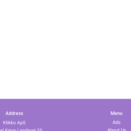
Address
Menu
Ads
About Us