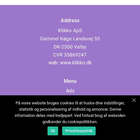
Address
web:
www.klikko.dk
Menu
Ads
About Us
På vores website bruges cookies til at huske dine indstillinger,
Cookies
statistik og personalisering af indhold og annoncer. Denne
information deles med tredjepart. Ved fortsat brug af websiden
Contact
godkender du cookiepolitikken.
Sitemap
Ok
Privatlivspolitik