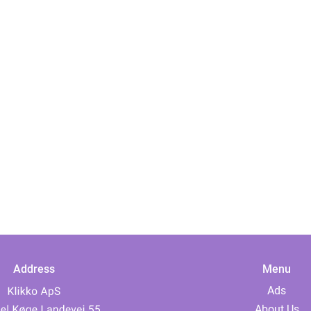
Address
Menu
Ads
About Us