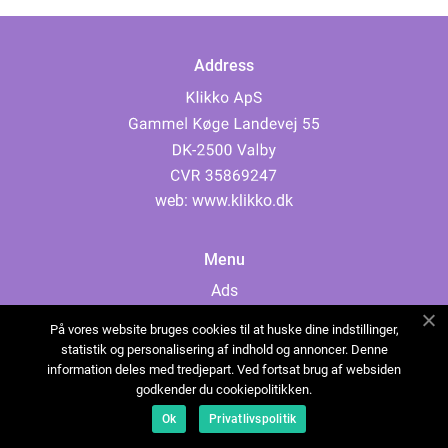
Address
web:
www.klikko.dk
Menu
Ads
About Us
På vores website bruges cookies til at huske dine indstillinger,
Cookies
statistik og personalisering af indhold og annoncer. Denne
information deles med tredjepart. Ved fortsat brug af websiden
Contact
godkender du cookiepolitikken.
Sitemap
Ok
Privatlivspolitik