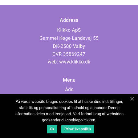
Address
web:
www.klikko.dk
Menu
Ads
About Us
På vores website bruges cookies til at huske dine indstillinger,
Cookies
statistik og personalisering af indhold og annoncer. Denne
information deles med tredjepart. Ved fortsat brug af websiden
Contact
godkender du cookiepolitikken.
Sitemap
Ok
Privatlivspolitik