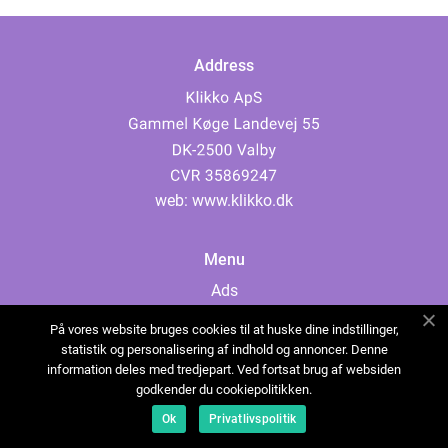
Address
web:
www.klikko.dk
Menu
Ads
About Us
På vores website bruges cookies til at huske dine indstillinger,
Cookies
statistik og personalisering af indhold og annoncer. Denne
information deles med tredjepart. Ved fortsat brug af websiden
Contact
godkender du cookiepolitikken.
Sitemap
Ok
Privatlivspolitik