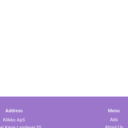
Address
Menu
Ads
About Us