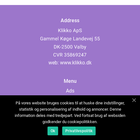
Address
web:
www.klikko.dk
Menu
Ads
About Us
På vores website bruges cookies til at huske dine indstillinger,
Cookies
statistik og personalisering af indhold og annoncer. Denne
information deles med tredjepart. Ved fortsat brug af websiden
Contact
godkender du cookiepolitikken.
Sitemap
Ok
Privatlivspolitik