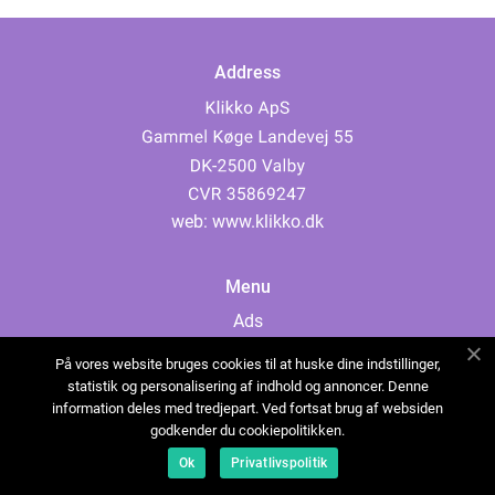
Address
web:
www.klikko.dk
Menu
Ads
About Us
På vores website bruges cookies til at huske dine indstillinger,
Cookies
statistik og personalisering af indhold og annoncer. Denne
information deles med tredjepart. Ved fortsat brug af websiden
Contact
godkender du cookiepolitikken.
Sitemap
Ok
Privatlivspolitik