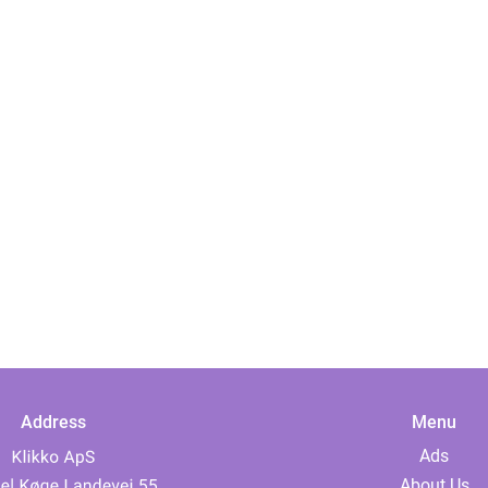
Address
Menu
Ads
About Us