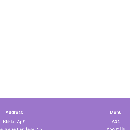
Address
Menu
Ads
About Us