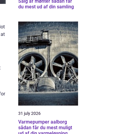
Salg af mønter sådan får
du mest ud af din samling
lot
 at
t
for
31 july 2026
Varmepumper aalborg
sådan får du mest muligt
ud af din varmeløsning