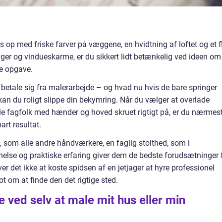
s op med friske farver på væggene, en hvidtning af loftet og et f
ger og vindueskarme, er du sikkert lidt betænkelig ved ideen om
ne opgave.
t betale sig fra malerarbejde – og hvad nu hvis de bare springer
kan du roligt slippe din bekymring. Når du vælger at overlade
lle fagfolk med hænder og hoved skruet rigtigt på, er du nærmes
art resultat.
, som alle andre håndværkere, en faglig stolthed, som i
lse og praktiske erfaring giver dem de bedste forudsætninger 
ver det ikke at koste spidsen af en jetjager at hyre professionel
ot om at finde den det rigtige sted.
 ved selv at male mit hus eller min