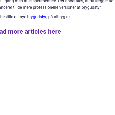
t i gang med at eksperimentere. Det anbefales, at du lægger ud
cerer til de mere professionelle versioner af brygudstyr.
estille dit nye
brygudstyr
, på albryg.dk
ad more articles here