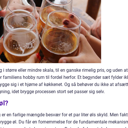
 større eller mindre skala, til en ganske rimelig pris, og uden at
r familiens hobby rum til fordel herfor. Et begynder sæt fylder ik
gge sig i et hjørne af køkkenet. Og så behøver du ikke at afsæt
gning, idet brygge processen stort set passer sig selv.
øl?
er en farlige mængde besvær for et par liter øls skyld. Men fakt
at brygge øl. Du får en fornemmelse for de fundamentale mekanis