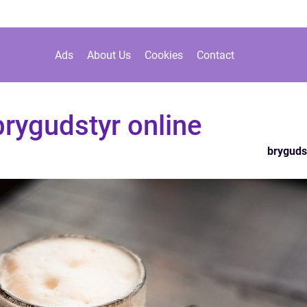
Ads
About Us
Cookies
Contact
brygudstyr online
bryguds