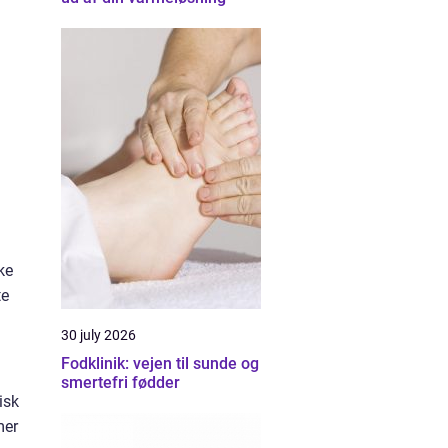
ke
te
30 july 2026
Fodklinik: vejen til sunde og
smertefri fødder
isk
mer