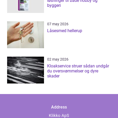
løsninger til både hobby og
byggeri
07 may 2026
Låsesmed hellerup
02 may 2026
Kloakservice struer sådan undgår
du oversvømmelser og dyre
skader
Address