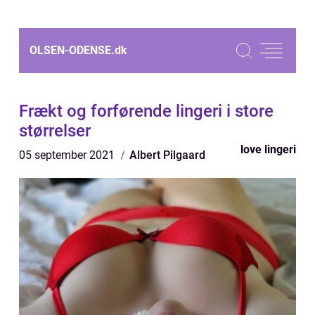
OLSEN-ODENSE.
dk
Frækt og forførende lingeri i store
størrelser
love lingeri
05 september 2021
Albert Pilgaard