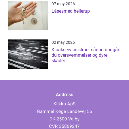
07 may 2026
Låsesmed hellerup
02 may 2026
Kloakservice struer sådan undgår
du oversvømmelser og dyre
skader
Address