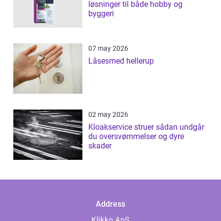
løsninger til både hobby og
byggeri
07 may 2026
Låsesmed hellerup
02 may 2026
Kloakservice struer sådan undgår
du oversvømmelser og dyre
skader
Address