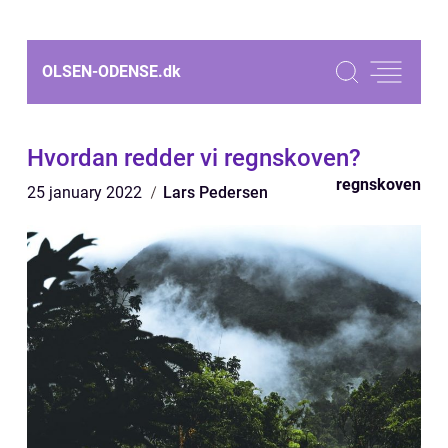
OLSEN-ODENSE.
dk
Hvordan redder vi regnskoven?
regnskoven
25 january 2022
Lars Pedersen