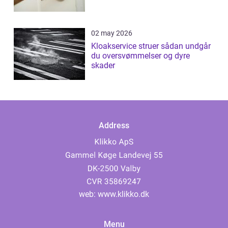
02 may 2026
Kloakservice struer sådan undgår
du oversvømmelser og dyre
skader
Address
web:
www.klikko.dk
Menu