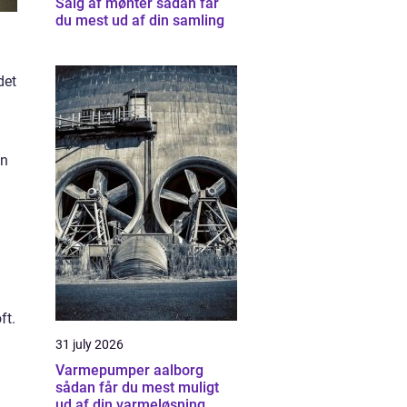
Salg af mønter sådan får
du mest ud af din samling
det
en
ft.
31 july 2026
Varmepumper aalborg
sådan får du mest muligt
ud af din varmeløsning