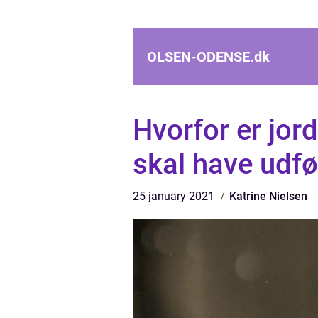
OLSEN-ODENSE.
dk
Hvorfor er jor
skal have udfø
25 january 2021
Katrine Nielsen