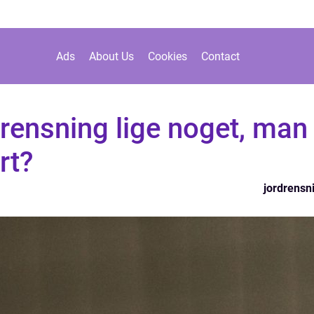
Ads
About Us
Cookies
Contact
drensning lige noget, man
rt?
jordrensn