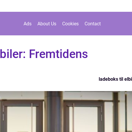
Ads
About Us
Cookies
Contact
lbiler: Fremtidens
ladeboks til elbi