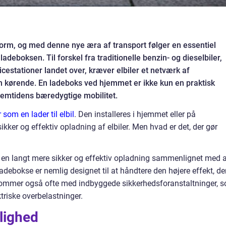
torm, og med denne nye æra af transport følger en essentiel
ladeboksen. Til forskel fra traditionelle benzin- og dieselbiler,
cestationer landet over, kræver elbiler et netværk af
m kørende. En ladeboks ved hjemmet er ikke kun en praktisk
fremtidens bæredygtige mobilitet.
som en lader til elbil
. Den installeres i hjemmet eller på
sikker og effektiv opladning af elbiler. Men hvad er det, der gør
s en langt mere sikker og effektiv opladning sammenlignet med a
adebokse er nemlig designet til at håndtere den højere effekt, de
e kommer også ofte med indbyggede sikkerhedsforanstaltninger, 
riske overbelastninger.
lighed