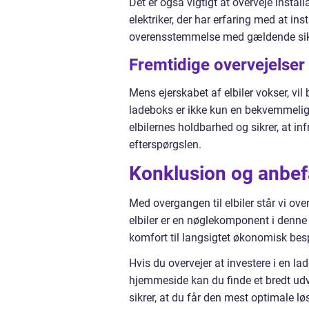
Det er også vigtigt at overveje instal
elektriker, der har erfaring med at inst
overensstemmelse med gældende sik
Fremtidige overvejelser
Mens ejerskabet af elbiler vokser, vil
ladeboks er ikke kun en bekvemmeligh
elbilernes holdbarhed og sikrer, at infr
efterspørgslen.
Konklusion og anbef
Med overgangen til elbiler står vi over
elbiler er en nøglekomponent i denne
komfort til langsigtet økonomisk bes
Hvis du overvejer at investere i en 
hjemmeside kan du finde et bredt udva
sikrer, at du får den mest optimale l