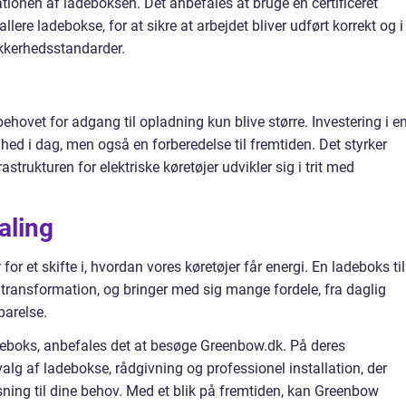
lationen af ladeboksen. Det anbefales at bruge en certificeret
allere ladebokse, for at sikre at arbejdet bliver udført korrekt og i
kerhedsstandarder.
 behovet for adgang til opladning kun blive større. Investering i e
ed i dag, men også en forberedelse til fremtiden. Det styrker
astrukturen for elektriske køretøjer udvikler sig i trit med
aling
 for et skifte i, hvordan vores køretøjer får energi. En ladeboks til
 transformation, og bringer med sig mange fordele, fra daglig
parelse.
ladeboks, anbefales det at besøge Greenbow.dk. På deres
lg af ladebokse, rådgivning og professionel installation, der
øsning til dine behov. Med et blik på fremtiden, kan Greenbow