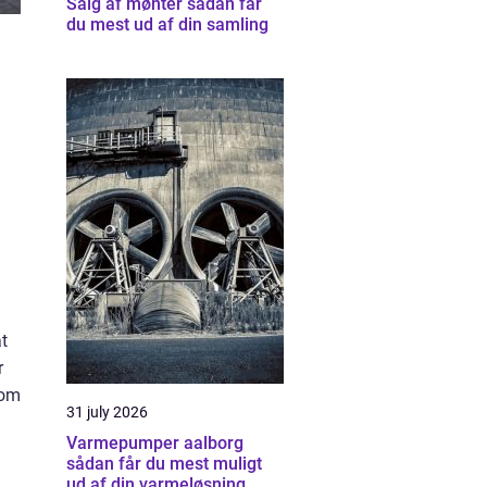
Salg af mønter sådan får
du mest ud af din samling
t
r
som
31 july 2026
Varmepumper aalborg
sådan får du mest muligt
ud af din varmeløsning