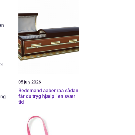
en
er
05 july 2026
Bedemand aabenraa sådan
får du tryg hjælp i en svær
ing
tid