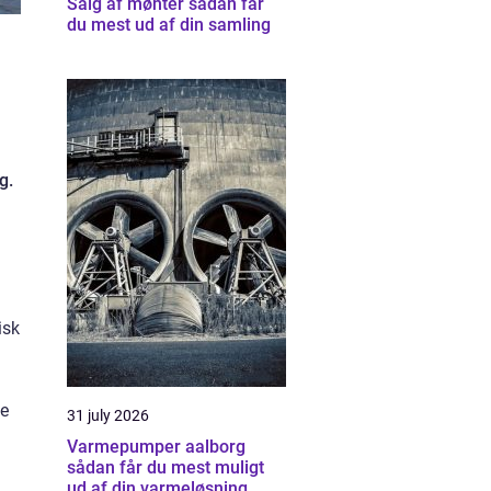
Salg af mønter sådan får
du mest ud af din samling
g.
isk
se
31 july 2026
Varmepumper aalborg
sådan får du mest muligt
ud af din varmeløsning