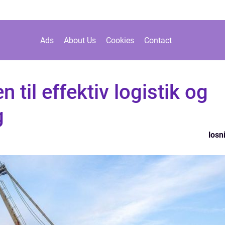
Ads
About Us
Cookies
Contact
 til effektiv logistik og
g
losn