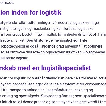
e område.
on inden for logistik
 afgørende rolle i udformningen af moderne logistikløsninger.
stig intelligens og maskinlæring kan forudse logistiske
informerede beslutninger i realtid. IoT-enheder (Internet of Thin
ragten, hvilket fører til større gennemsigtighed i hele
obotteknologi er også i stigende grad anvendt til at optimere
Ved at omfavne disse teknologiske fremskridt kan virksomheder
effektiv logistik.
rskab med en logistikspecialist
den for logistik og varehåndtering kan gøre hele forskellen for 
lbyde tilpassede løsninger, der er nøje afstemt efter virksomhed
lt fra transportplanlægning, lagerhåndtering, pakning og
ørre anlæg og specialgods. Stevedoring-firmaer, som specialiserer 
en kritisk rolle i denne proces og kan tilbyde yderligere værdi i fo