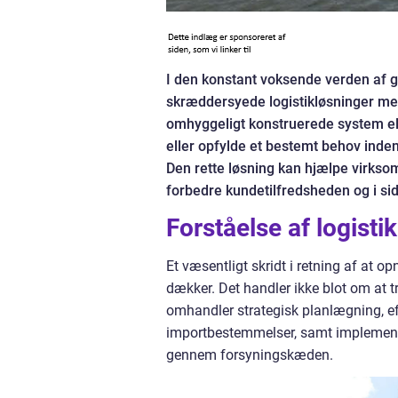
I den konstant voksende verden af gl
skræddersyede logistikløsninger mer
omhyggeligt konstruerede system ell
eller opfylde et bestemt behov inden
Den rette løsning kan hjælpe virkso
forbedre kundetilfredsheden og i s
Forståelse af logist
Et væsentligt skridt i retning af at o
dækker. Det handler ikke blot om at tr
omhandler strategisk planlægning, eff
importbestemmelser, samt implementer
gennem forsyningskæden.