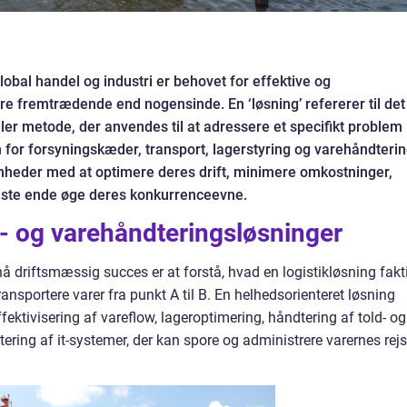
obal handel og industri er behovet for effektive og
e fremtrædende end nogensinde. En ‘løsning’ refererer til det
er metode, der anvendes til at adressere et specifikt problem
 for forsyningskæder, transport, lagerstyring og varehåndterin
mheder med at optimere deres drift, minimere omkostninger,
idste ende øge deres konkurrenceevne.
ik- og varehåndteringsløsninger
pnå driftsmæssig succes er at forstå, hvad en logistikløsning fakt
ansportere varer fra punkt A til B. En helhedsorienteret løsning
ektivisering af vareflow, lageroptimering, håndtering af told- og
ing af it-systemer, der kan spore og administrere varernes rej