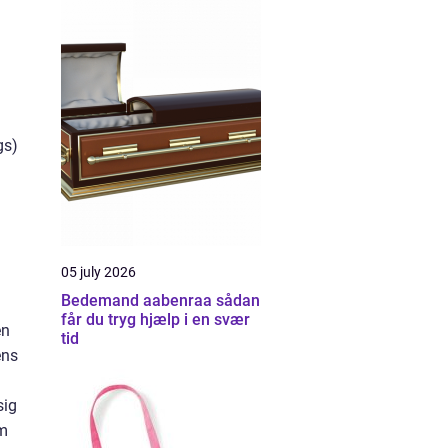
gs)
05 july 2026
Bedemand aabenraa sådan
får du tryg hjælp i en svær
en
tid
ens
sig
rm