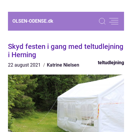
OLSEN-ODENSE.
dk
Skyd festen i gang med teltudlejning
i Herning
teltudlejning
22 august 2021
Katrine Nielsen