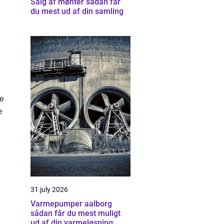
Salg af mønter sådan får
du mest ud af din samling
e
e
31 july 2026
Varmepumper aalborg
sådan får du mest muligt
ud af din varmeløsning