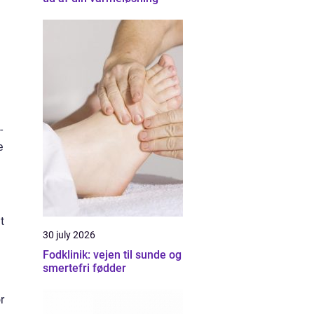
-
e
t
30 july 2026
Fodklinik: vejen til sunde og
smertefri fødder
r