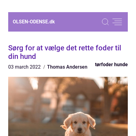
OLSEN-ODENSE.
dk
Sørg for at vælge det rette foder til
din hund
tørfoder hunde
03 march 2022
Thomas Andersen