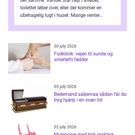
det samme. Vandet står højt i afløbet,
toilettet løber over, eller der kommer en
ubehagelig lugt i huset. Mange venter
desværre for længe, før de får hjælp, og...
30 july 2026
Fodklinik: vejen til sunde og
smertefri fødder
05 july 2026
Bedemand aabenraa sådan får du
tryg hjælp i en svær tid
02 july 2026
Muleposer med tryk praktisk