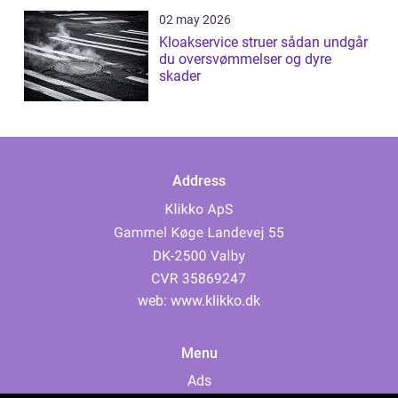
02 may 2026
Kloakservice struer sådan undgår
du oversvømmelser og dyre
skader
Address
web:
www.klikko.dk
Menu
Ads