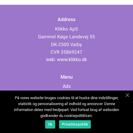
Address
web:
www.klikko.dk
Menu
Ads
About Us
På vores website bruges cookies til at huske dine indstillinger,
Cookies
statistik og personalisering af indhold og annoncer. Denne
information deles med tredjepart. Ved fortsat brug af websiden
Contact
godkender du cookiepolitikken.
Sitemap
Ok
Privatlivspolitik