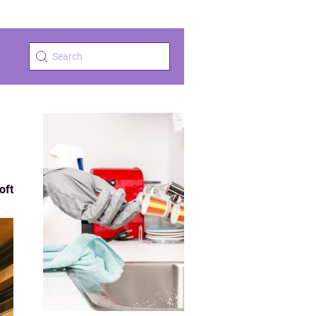
i
oft