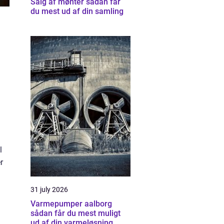
Salg af mønter sådan får
du mest ud af din samling
l
r
31 july 2026
Varmepumper aalborg
sådan får du mest muligt
ud af din varmeløsning