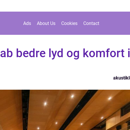
Ads
About Us
Cookies
Contact
kab bedre lyd og komfort 
akustikl