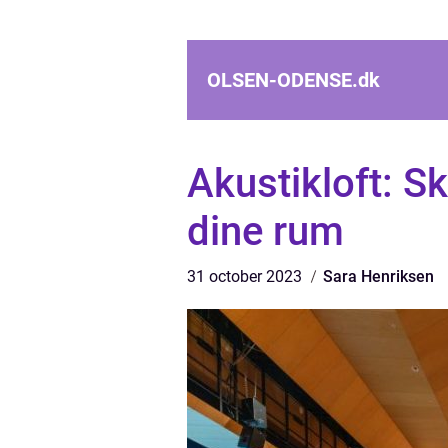
OLSEN-ODENSE.
dk
Akustikloft: S
dine rum
31 october 2023
Sara Henriksen