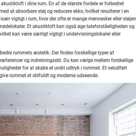
t akustikloft i dine rum. En af de største fordele er forbedret
 med at absorbere støj og reducere ekko, hvilket resulterer i en
 især vigtigt i rum, hvor der ofte er mange mennesker eller støje
r mødelokaler. Et akustikloft kan også øge taleforståeligheden og
vilket kan være særligt vigtigt i undervisningslokaler eller
bedre rummets æstetik. Der findes forskellige typer af
 præferencer og indretningsstil. Du kan vælge mellem forskellige
uligheder for at skabe et unikt udtryk i rummet. Et veludført
g give rummet et stilfuldt og moderne udseende.