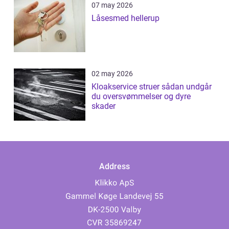
07 may 2026
Låsesmed hellerup
02 may 2026
Kloakservice struer sådan undgår
du oversvømmelser og dyre
skader
Address