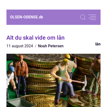
OLSEN-ODENSE.
dk
Alt du skal vide om lån
lån
11 august 2024
Noah Petersen