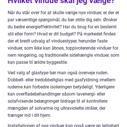
Hvilket vindue skal jeg vælge?
Når du står over for at skulle vælge nye vinduer, er der et
par væsentlige spørgsmål, du bør stille dig selv. Ønsker
du bedre energieffektivitet? Har du brug for en bestemt
stil eller form? Hvad er dit budget? På markedet findes
der et bredt udvalg af vinduestyper, herunder faste
vinduer, som ikke kan åbnes, toppivoterende vinduer for
nem rengøring, og traditionelle sidehængte vinduer, som
kan passe til ældre byggestile.
Ved valg af glastype bør man også overveje ruden.
Dobbelt- eller tredobbeltglas med gasfyldning imellem
ruderne kan forbedre isoleringen betydeligt. Yderligere
kan overfladebehandlinger såsom lavenergi- eller
solafvisende belægninger bidrage til at kontrollere
mængden af solvarme og ultraviolette stråler, der
trænger ind i dit hjem.
Installationen af nye vinduer kan også være en lejlighed