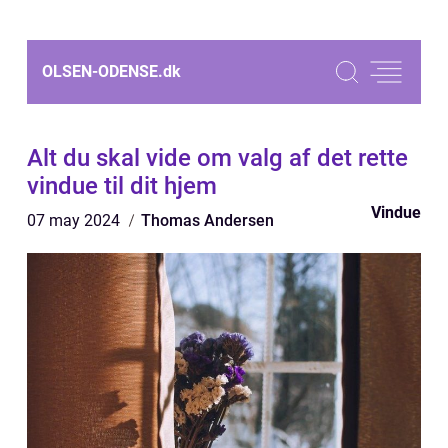
OLSEN-ODENSE.
dk
Alt du skal vide om valg af det rette
vindue til dit hjem
Vindue
07 may 2024
Thomas Andersen