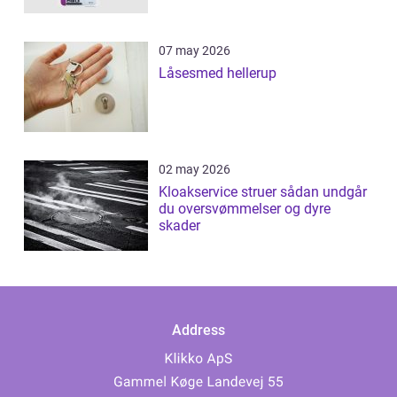
07 may 2026
Låsesmed hellerup
02 may 2026
Kloakservice struer sådan undgår
du oversvømmelser og dyre
skader
Address