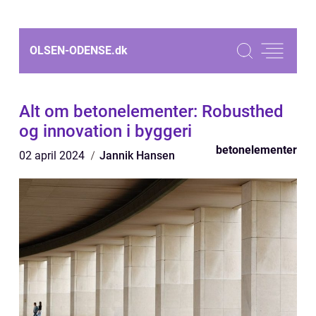
OLSEN-ODENSE.
dk
Alt om betonelementer: Robusthed
og innovation i byggeri
betonelementer
02 april 2024
Jannik Hansen