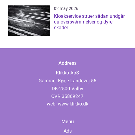
02 may 2026
Kloakservice struer sådan undgår
du oversvømmelser og dyre
skader
Address
web:
www.klikko.dk
Menu
Ads