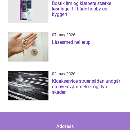
Bostik lim og klæbere stærke
løsninger til både hobby og
byggeri
07 may 2026
Låsesmed hellerup
02 may 2026
Kloakservice struer sådan undgår
du oversvømmelser og dyre
skader
Address