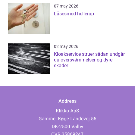
07 may 2026
Låsesmed hellerup
02 may 2026
Kloakservice struer sådan undgår
du oversvømmelser og dyre
skader
Address