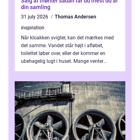
Salg af mønter sådan får du mest ud af
din samling
31 july 2026
Thomas Andersen
inspiration
Når kloakken svigter, kan det mærkes med
det samme. Vandet står højt i afløbet,
toilettet løber over, eller der kommer en
ubehagelig lugt i huset. Mange venter
desværre for længe, før de får hjælp, og...