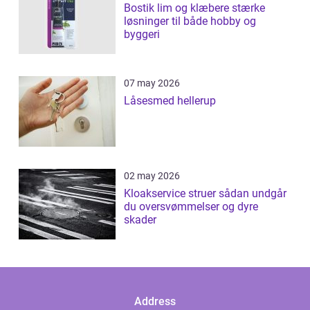
Bostik lim og klæbere stærke
løsninger til både hobby og
byggeri
07 may 2026
Låsesmed hellerup
02 may 2026
Kloakservice struer sådan undgår
du oversvømmelser og dyre
skader
Address