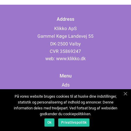
Address
web:
www.klikko.dk
Menu
Ads
About Us
På vores website bruges cookies til at huske dine indstillinger,
Cookies
statistik og personalisering af indhold og annoncer. Denne
information deles med tredjepart. Ved fortsat brug af websiden
Contact
godkender du cookiepolitikken.
Sitemap
Ok
Privatlivspolitik