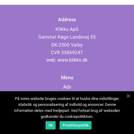
Address
web:
www.klikko.dk
Menu
Ads
About Us
På vores website bruges cookies til at huske dine indstillinger,
Cookies
statistik og personalisering af indhold og annoncer. Denne
information deles med tredjepart. Ved fortsat brug af websiden
Contact
godkender du cookiepolitikken.
Sitemap
Ok
Privatlivspolitik