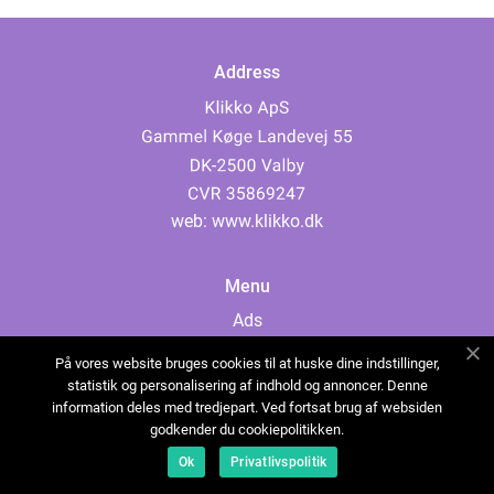
Address
web:
www.klikko.dk
Menu
Ads
About Us
På vores website bruges cookies til at huske dine indstillinger,
Cookies
statistik og personalisering af indhold og annoncer. Denne
information deles med tredjepart. Ved fortsat brug af websiden
Contact
godkender du cookiepolitikken.
Sitemap
Ok
Privatlivspolitik