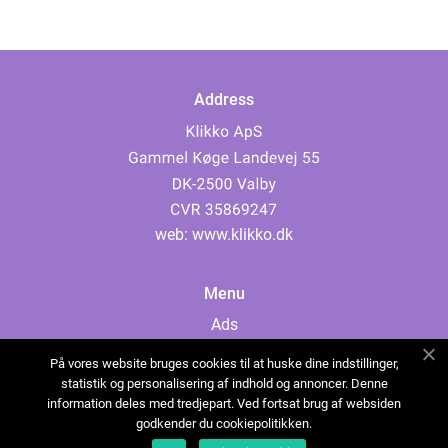
Address
web:
www.klikko.dk
Menu
Ads
About Us
På vores website bruges cookies til at huske dine indstillinger,
Cookies
statistik og personalisering af indhold og annoncer. Denne
information deles med tredjepart. Ved fortsat brug af websiden
Contact
godkender du cookiepolitikken.
Sitemap