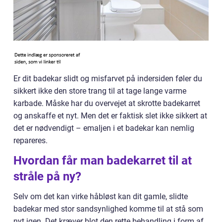
Er dit badekar slidt og misfarvet på indersiden føler du
sikkert ikke den store trang til at tage lange varme
karbade. Måske har du overvejet at skrotte badekarret
og anskaffe et nyt. Men det er faktisk slet ikke sikkert at
det er nødvendigt – emaljen i et badekar kan nemlig
repareres.
Hvordan får man badekarret til at
stråle på ny?
Selv om det kan virke håbløst kan dit gamle, slidte
badekar med stor sandsynlighed komme til at stå som
nyt igen. Det kræver blot den rette behandling i form af