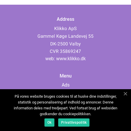
Address
web:
www.klikko.dk
Menu
Ads
About Us
På vores website bruges cookies til at huske dine indstillinger,
Cookies
statistik og personalisering af indhold og annoncer. Denne
information deles med tredjepart. Ved fortsat brug af websiden
Contact
godkender du cookiepolitikken.
Sitemap
Ok
Privatlivspolitik