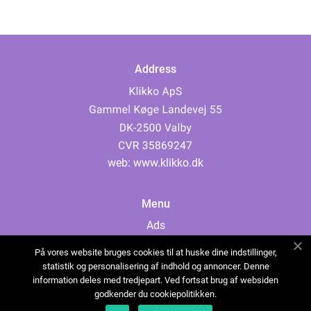
Address
web:
www.klikko.dk
Menu
Ads
About Us
På vores website bruges cookies til at huske dine indstillinger,
Cookies
statistik og personalisering af indhold og annoncer. Denne
information deles med tredjepart. Ved fortsat brug af websiden
Contact
godkender du cookiepolitikken.
Sitemap